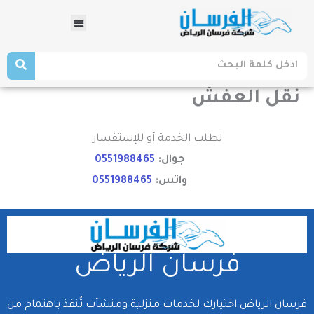
خطي
Menu
لى
لمحتوى
rch
Search
نقل العفش
لطلب الخدمة أو للإستفسار
جوال:
0551988465
واتس:
0551988465
فرسان الرياض
فرسان الرياض اختيارك لخدمات منزلية ومنشآت تُنفذ باهتمام من