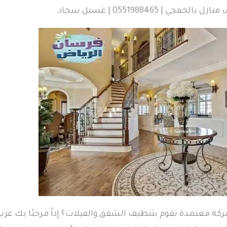
خفجي | 0551988465 | غسيل سجاد
 معتمدة تقوم بتنظيف الشقق والفيلات؟ إذاً مرحبًا بك عز