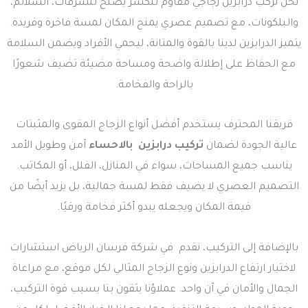
نحن نركب درابزين زجاجي مقاوم للكسر يصلح للشرفات، السلالم،
والبلكونات، مع تصميم عصري يمنح المكان لمسة فاخرة وفريدة.
يتميز الدرابزين لدينا بالقوة والمتانة، ليحمي الأفراد ويضمن السلامة
مع الحفاظ على إطلالة واضحة ومساحة مضيئة تضيف شعورًا
بالراحة والفخامة.
فريقنا المحترف يستخدم أفضل أنواع الزجاج المقوى والمثبتات
عالية الجودة لضمان
تركيب درابزين بالاحساء
آمن وطويل الأمد
يناسب جميع المساحات، سواء في المنازل، الفلل، أو المكاتب.
التصميم العصري لا يضيف فقط لمسة جمالية، بل يزيد أيضًا من
قيمة المكان ويجعله يبدو أكثر فخامة ورقيًا.
بالإضافة إلى التركيب، نقدم في شركة فرسان الرياض استشارات
لاختيار ارتفاع الدرابزين ونوع الزجاج المثالي لكل موقع، مع مراعاة
الجمال والأمان في آن واحد. عملاؤنا يثقون بنا بسبب قوة التركيب،