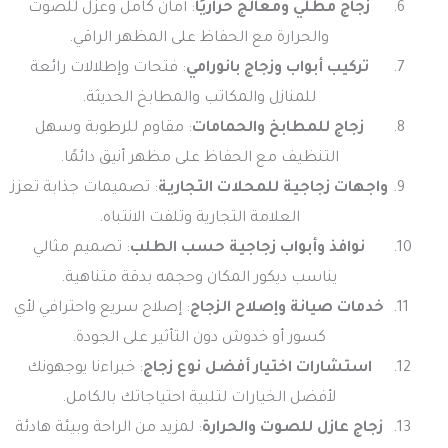
زجاج مطلي ومعالج حراريًا
: أمان كامل وعزل للصوت
والحرارة مع الحفاظ على المظهر الراقي.
تركيب أبواب وزجاج بانورامي
: فتحات وإطلالات رائعة
للمنازل والمكاتب والمطابخ الحديثة.
زجاج للمطابخ والحمامات
: مقاوم للرطوبة وسهل
التنظيف مع الحفاظ على مظهر أنيق دائمًا.
واجهات زجاجية للمحلات التجارية
: تصميمات جذابة تعزز
العلامة التجارية وتلفت الانتباه.
نوافذ وأبواب زجاجية حسب الطلب
: تصميم مثالي
يناسب ديكور المكان وحجمه بدقة متناهية.
خدمات صيانة وإصلاح الزجاج
: إصلاح سريع واحترافي لأي
كسور أو خدوش دون التأثير على الجودة.
استشارات اختيار أفضل نوع زجاج
: خبراءنا يوجهونك
لأفضل الخيارات لتلبية احتياجاتك بالكامل.
زجاج عازل للصوت والحرارة
: لمزيد من الراحة وبيئة هادئة