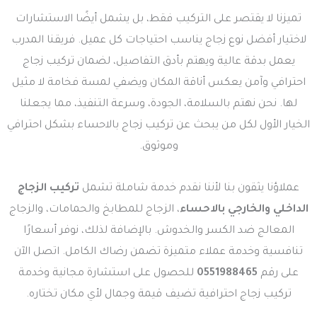
تميزنا لا يقتصر على التركيب فقط، بل يشمل أيضًا الاستشارات
لاختيار أفضل نوع زجاج يناسب احتياجات كل عميل. فريقنا المدرب
يعمل بدقة عالية ويهتم بأدق التفاصيل، لضمان تركيب زجاج
احترافي وآمن يعكس أناقة المكان ويضفي لمسة فخامة لا مثيل
لها. نحن نهتم بالسلامة، الجودة، وسرعة التنفيذ، مما يجعلنا
الخيار الأول لكل من يبحث عن تركيب زجاج بالاحساء بشكل احترافي
وموثوق.
عملاؤنا يثقون بنا لأننا نقدم خدمة شاملة تشمل
تركيب الزجاج
الداخلي والخارجي بالاحساء
، الزجاج للمطابخ والحمامات، والزجاج
المعالج ضد الكسر والخدوش. بالإضافة لذلك، نوفر أسعارًا
تنافسية وخدمة عملاء متميزة تضمن رضاك الكامل. اتصل الآن
على رقم
0551988465
للحصول على استشارة مجانية وخدمة
تركيب زجاج احترافية تضيف قيمة وجمال لأي مكان تختاره.