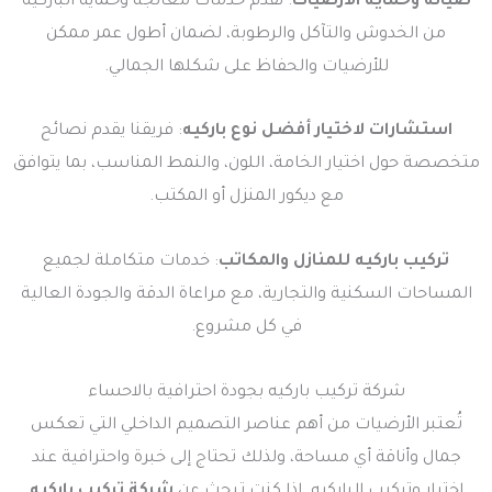
صيانة وحماية الأرضيات
: نقدم خدمات معالجة وحماية الباركيه
من الخدوش والتآكل والرطوبة، لضمان أطول عمر ممكن
للأرضيات والحفاظ على شكلها الجمالي.
استشارات لاختيار أفضل نوع باركيه
: فريقنا يقدم نصائح
متخصصة حول اختيار الخامة، اللون، والنمط المناسب، بما يتوافق
مع ديكور المنزل أو المكتب.
تركيب باركيه للمنازل والمكاتب
: خدمات متكاملة لجميع
المساحات السكنية والتجارية، مع مراعاة الدقة والجودة العالية
في كل مشروع.
شركة تركيب باركيه بجودة احترافية بالاحساء
تُعتبر الأرضيات من أهم عناصر التصميم الداخلي التي تعكس
جمال وأناقة أي مساحة، ولذلك تحتاج إلى خبرة واحترافية عند
اختيار وتركيب الباركيه. إذا كنت تبحث عن
شركة تركيب باركيه