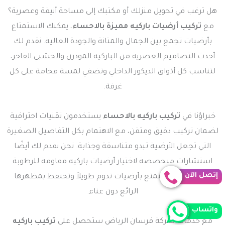
هل ترغب في تحويل منزلك أو مكتبك إلى مساحة أنيقة وعصرية؟
مع
تركيب أرضيات باركيه مميزة بالاحساء
، يمكنك الاستمتاع
بأرضيات تجمع بين الجمال والمتانة والجودة العالية. نقدم لك
أحدث التصاميم العصرية من الباركيه المودرن والخشبي الفاخر،
لتناسب كل أذواق الديكور الداخلي وتضفي لمسة فخامة على كل
غرفة.
خبراؤنا في
تركيب باركيه بالاحساء
يستخدمون تقنيات احترافية
لضمان تركيب دقيق ومتقن، مع الاهتمام بكل التفاصيل الصغيرة
التي تجعل الأرضية تبدو متناسقة وجذابة. نحن نقدم لك أيضًا
استشارات متخصصة لاختيار أرضيات باركيه مقاومة للرطوبة
إتصل الآن
والخدوش، لتستمتع بأرضيات تدوم طويلاً وتحتفظ بمظهرها
الرائع دون عناء.
واتساب
مع خدمات شركة فرسان الرياض ستحصل على
تركيب باركيه