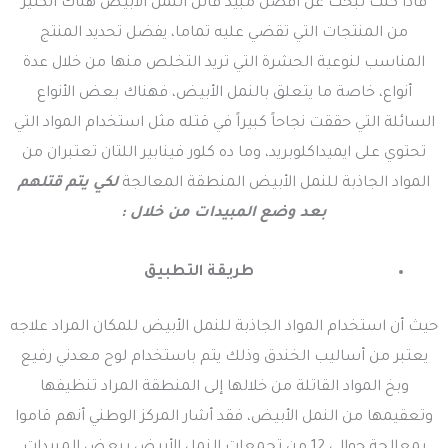
فاذا كنت تبحث عن أفضل مبيد قاتل النمل الابيض هناك الكثير
من المنتجات التي تقضي عليه تماما، يفضل تحديد المنتج
المناسب لنوعية الحشرة التي تريد التخلص منها من خلال عدة
أنواع، خاصة ما يتعلق بالنمل الأبيض، فهناك بعض الأنواع
السائلة التي حققت نجاحاً كبيراً في قتله مثل استخدام المواد التي
تحتوي على ايميداكلوبريد، وما ده كلور فينابير اللتان تعتبران من
المواد الجاذبة للنمل الأبيض المنطقة المعالجة
لكي يتم قتلهم
بعد وضع المبيدات من خلال :
طريقة التطبيق
حيث أن استخدام المواد الجاذبة للنمل الأبيض للمكان المراد علاجه
يعتبر من أساليب الخندق وذلك يتم باستخدام لوح معدني رفيع
وبخ المواد القاتلة من خلالها إلى المنطقة المراد تنظيفها
وتعقيمها من النمل الأبيض، فقد أشار المركز الوطني أنهم قاموا
بمعالجة حوالي 12 من تجمعات النمل الأبيض ببعض المبيدات