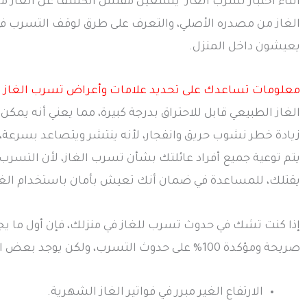
أثناء اختبار تسرب الغاز يستعين مفتش الكشف عن الغاز من
الغاز من مصدره الأصلي، والتعرف على طرق لوقف التسرب ف
يعيشون داخل المنزل.
معلومات تساعدك على تحديد علامات وأعراض تسرب الغاز
الغاز الطبيعي قابل للاحتراق بدرجة كبيرة، مما يعني أنه يمكن
زيادة خطر نشوب حريق وانفجار، لأنه ينتشر ويتصاعد بسرعة، 
يتم توعية جميع أفراد عائلتك بشأن تسرب الغاز، لأن التسرب د
يقتلك، للمساعدة في ضمان أنك تعيش بأمان باستخدام الغاز 
إذا كنت تشك في حدوث تسرب للغاز في منزلك، فإن أول ما يج
صريحة ومؤكدة 100% على حدوث التسرب، ولكن يوجد بعض العلامات التي من الممكن أن تشير إلى وجود بعض التسربات ومن أهم هذه العلامات:
الارتفاع الغير مبرر في فواتير الغاز الشهرية.