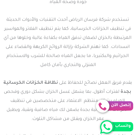
جودة وصحة المياه.
تستخدم شركة فرسان الرياض أحدث التقنيات والأدوات الحديثة
في تنظيف الخزانات الخرسانية، كما يتم تنظيف الفلاتر والمواسير
المرتبطة بالخزان لضمان تدفق المياه بكفاءة عالية وخلوها من أي
انسدادات. كما تهتم الشركة بإزالة الروائح الكريهة والقضاء على
الجراثيم والبكتيريا، ما يجعل المياه صالحة للشرب والاستخدام
المنزلي والتجاري بأمان كامل.
يقدم فريق العمل نصائح للحفاظ على
نظافة الخزانات الخرسانية
بجدة
لفترات أطول، بما يشمل غسل الخزان بشكل دوري وفحص
المياه بشكل منتظم. الاعتماد على متخصصين في تنظيف
إتصل الآن
الخزانات الخرسانية بجدة يضمن لك مياه صافية ونقية، ويطيل
عمر الخزان ويقلل من مشاكل التلوث.
واتساب