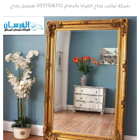
شركة تركيب زجاج المرايا بالدمام 0551506772 تفصيل زجاج